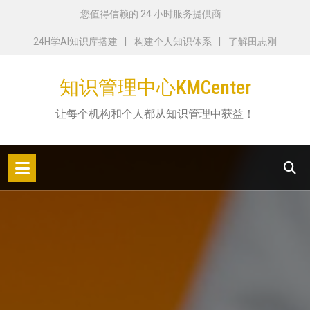
跳
您值得信赖的 24 小时服务提供商
转
24H学AI知识库搭建
构建个人知识体系
了解田志刚
到
内
知识管理中心KMCenter
容
让每个机构和个人都从知识管理中获益！