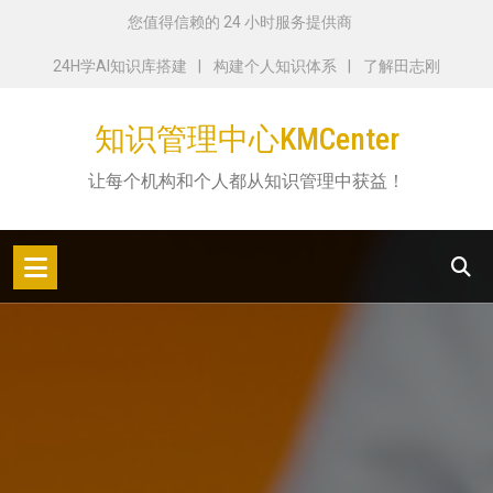
跳
您值得信赖的 24 小时服务提供商
转
24H学AI知识库搭建
构建个人知识体系
了解田志刚
到
内
知识管理中心KMCenter
容
让每个机构和个人都从知识管理中获益！