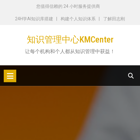
跳
您值得信赖的 24 小时服务提供商
转
24H学AI知识库搭建
构建个人知识体系
了解田志刚
到
内
知识管理中心KMCenter
容
让每个机构和个人都从知识管理中获益！