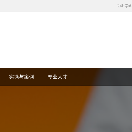
24H学
实操与案例
专业人才