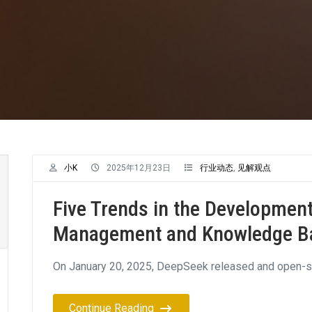
小K
2025年12月23日
行业动态
,
见解观点
Five Trends in the Developmen
Management and Knowledge Ba
On January 20, 2025, DeepSeek released and open-
Continue Reading