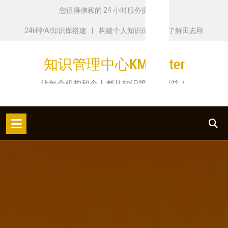
跳
您值得信赖的 24 小时服务提供商
转
24H学AI知识库搭建
构建个人知识体系
了解田志刚
到
内
知识管理中心KMCenter
容
让每个机构和个人都从知识管理中获益！