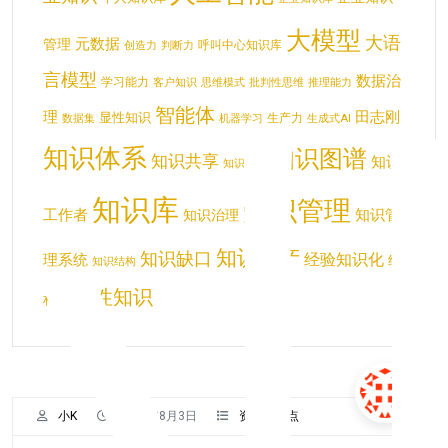
大模型
大语
元数据
管理
呼叫中心知识库
创造力
判断力
言模型
数据治
学习能力
客户知识
思维模式
批判性思维
推理能力
智能体
理
田志刚
显性知识
生产力
数据集
机器学习
生成式AI
知识体系
知识图谱
知识共享
知识
知识分类
知识库
知识管理
工作者
知识管
知识治理
知识资产
知识缺口
经验知识化
理系统
结
知识结构
隐性知识
构化
小K
2025年8月3日
资讯与观点