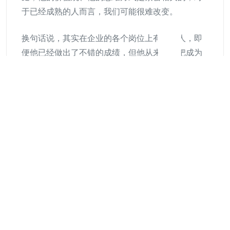
于已经成熟的人而言，我们可能很难改变。
​换句话说，其实在企业的各个岗位上有不少人，即
便他已经做出了不错的成绩，但他从来没有把成为
专家当做自己追求的目标和方向，他可能有自己其
他的追求，类似于说各人各有志，我们没有办法强
迫一个不想成为专家的人成为专家。
一个例子就是毛泽东在三湾改编的时候，当时革命
处于低潮，很多人选择离队回家，然后当时虽然很
困难，但都给他们发了路费。人各有志，剩下的才
是真正有信仰的追求者，这个时候毛泽东也没有想
办法去改变这拨人的想法。
所以在企业内部培养专家的时候，第一步是先选择
出那有一定基础，而且真正的将成为专家作为追求