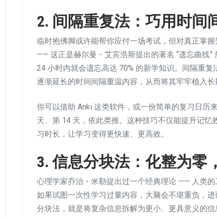
2. 间隔重复法：巧用时
临时抱佛脚或许能帮你应付一场考试，但对真正掌握
—— 这正是赫尔曼・艾宾浩斯提出的著名 “遗忘曲线
24 小时内就会遗忘高达 70% 的新学知识。间隔
逐渐延长的时间间隔重温内容，从而将其牢牢植入长
你可以借助 Anki 这类软件，或一份简单的复习日历来规
天、第 14 天，依此类推。这种技巧不仅能提升记
习时长，让学习变得更快速、更高效。
3. 信息分块法：化整为
心理学家乔治・米勒提出过一个经典理论 —— 人类的工
如果试图一次性学习过量内容，大脑会不堪重负，进
分块法，就是将复杂信息拆解为更小、更具意义的信