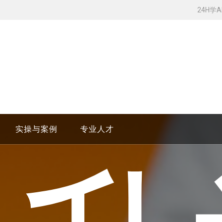
24H学
实操与案例
专业人才