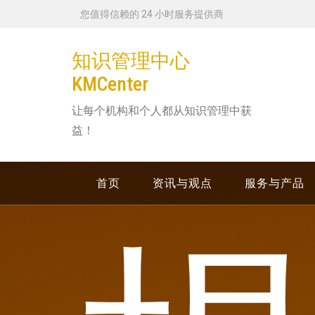
跳
您值得信赖的 24 小时服务提供商
转
到
知识管理中心
内
KMCenter
容
让每个机构和个人都从知识管理中获
益！
首页
资讯与观点
服务与产品