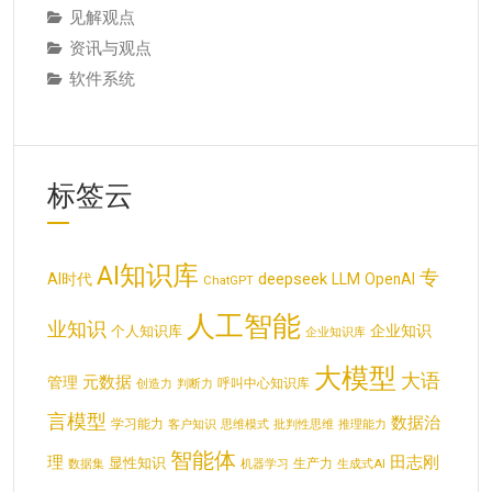
见解观点
资讯与观点
软件系统
标签云
AI知识库
专
deepseek
AI时代
LLM
OpenAI
ChatGPT
人工智能
业知识
企业知识
个人知识库
企业知识库
大模型
大语
元数据
管理
呼叫中心知识库
创造力
判断力
言模型
数据治
学习能力
客户知识
思维模式
批判性思维
推理能力
智能体
理
田志刚
显性知识
生产力
数据集
机器学习
生成式AI