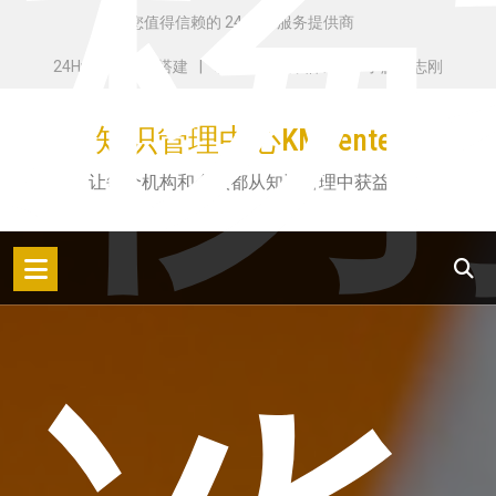
杨
跳
您值得信赖的 24 小时服务提供商
转
24H学AI知识库搭建
构建个人知识体系
了解田志刚
到
内
知识管理中心KMCenter
容
让每个机构和个人都从知识管理中获益！