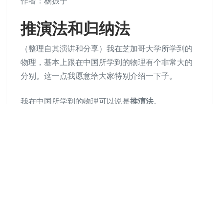
作者：杨振宁
推演法和归纳法
（整理自其演讲和分享）我在芝加哥大学所学到的
物理，基本上跟在中国所学到的物理有个非常大的
分别。这一点我愿意给大家特别介绍一下子。
我在中国所学到的物理可以说是
推演法
。
什么叫推演法呢？就是从理论走向现象。什么叫从
理论走向现象呢？就是我所当时学到的物理学，比
如说热力学，有所谓热力学第一定理、热力学第二
定理、热力学第三定理。你就把这个定理老师告诉
你是怎么一回事情，然后你就从这个定理来推出
来，根据这定理应该有些什么现象。