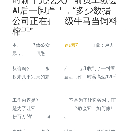
AI后一脚踹开，“多少数据
公司正在把高级牛马当饲料
榨干”
本文来自微信公众号
：
Vista氢商业
，编辑：卢力
麟，作者：何愚
从咨询公司普华永道离职后，邵逸凡收到了一封看
起来几乎完美的兼职工作邀请邮件，时薪高达120美
元，居家办公，时间自由。
工作内容是“给AI出题”——但不是为了让它答对，而
是为了让它答错，然后再手把手教会它，如何像年
薪百万的“高级牛马”们一样做咨询。