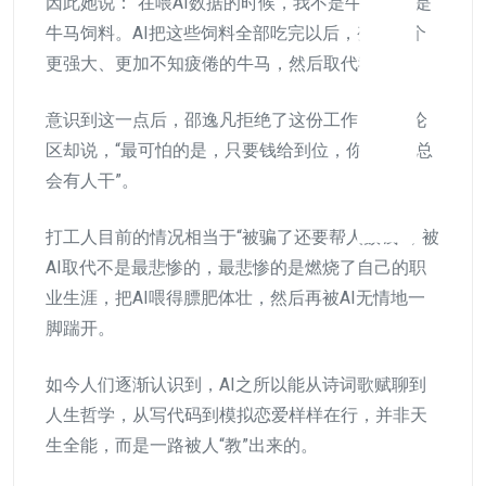
因此她说：“在喂AI数据的时候，我不是牛马，我是
牛马饲料。AI把这些饲料全部吃完以后，变成一个
更强大、更加不知疲倦的牛马，然后取代我。”
意识到这一点后，邵逸凡拒绝了这份工作，但评论
区却说，“最可怕的是，只要钱给到位，你不干，总
会有人干”。
打工人目前的情况相当于“被骗了还要帮人数钱”，被
AI取代不是最悲惨的，最悲惨的是燃烧了自己的职
业生涯，把AI喂得膘肥体壮，然后再被AI无情地一
脚踹开。
如今人们逐渐认识到，AI之所以能从诗词歌赋聊到
人生哲学，从写代码到模拟恋爱样样在行，并非天
生全能，而是一路被人“教”出来的。