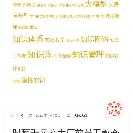
大模型
大语
元数据
管理
呼叫中心知识库
创造力
判断力
言模型
数据治
学习能力
客户知识
思维模式
批判性思维
推理能力
智能体
理
田志刚
显性知识
生产力
数据集
机器学习
生成式AI
知识体系
知识图谱
知识共享
知识
知识分类
知识库
知识管理
工作者
知识管
知识治理
知识资产
知识缺口
经验知识化
理系统
结
知识结构
隐性知识
构化
小K
2026年1月12日
见解观点
时薪千元挖大厂前员工教会