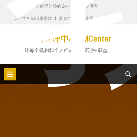
跳
您值得信赖的 24 小时服务提供商
转
24H学AI知识库搭建
构建个人知识体系
了解田志刚
到
内
知识管理中心KMCenter
容
让每个机构和个人都从知识管理中获益！