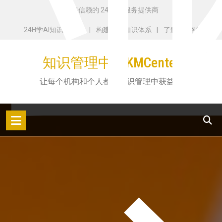
业
跳
您值得信赖的 24 小时服务提供商
转
24H学AI知识库搭建
构建个人知识体系
了解田志刚
到
内
知识管理中心KMCenter
容
让每个机构和个人都从知识管理中获益！