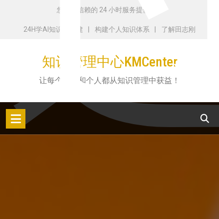
跳
您值得信赖的 24 小时服务提供商
转
24H学AI知识库搭建
构建个人知识体系
了解田志刚
到
内
知识管理中心KMCenter
容
让每个机构和个人都从知识管理中获益！