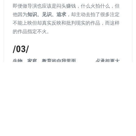
即便做导演也应该是闷头赚钱，什么火拍什么，但
他因为
知识、见识、追求
，却主动去拍了很多注定
不能上映但却真实反映和批判现实的作品，而这样
的作品指定不火。
/03/
生物、家庭、教育的自我里面，教育本应承担更大
责任。
但因为我们的教育主要成了用来应付考试和做表面
文章的训练，对人的正向价值观影响较少，导致大
部分人在这个过程中
没有形成自己独立的判断与认
知
，导致我们在许多人身上看到的其实是他身后家
庭的样子！
这也就是为什么许多大学毕业甚至读到博士的人，