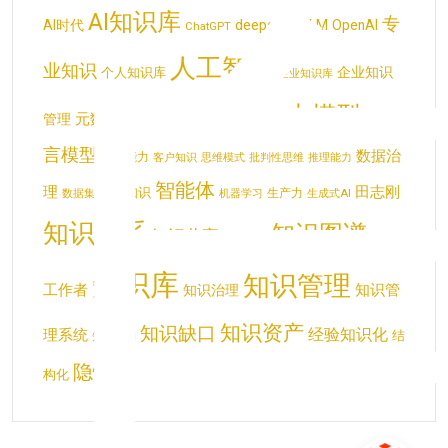
AI知识库
专
deepseek
AI时代
LLM
OpenAI
ChatGPT
人工智能
业知识
企业知识
个人知识库
企业知识库
大模型
大语
元数据
管理
呼叫中心知识库
创造力
判断力
言模型
数据治
学习能力
客户知识
思维模式
批判性思维
推理能力
智能体
理
田志刚
显性知识
生产力
数据集
机器学习
生成式AI
知识体系
知识图谱
知识共享
知识
知识分类
知识库
知识管理
工作者
知识管
知识治理
知识资产
知识缺口
经验知识化
理系统
结
知识结构
隐性知识
构化