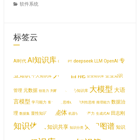
软件系统
大
标签云
AI知识库
专
deepseek
AI时代
LLM
OpenAI
ChatGPT
人工智能
业知识
企业知识
个人知识库
企业知识库
大模型
大语
元数据
管理
呼叫中心知识库
创造力
判断力
言模型
数据治
学习能力
客户知识
思维模式
批判性思维
推理能力
智能体
理
田志刚
显性知识
生产力
数据集
机器学习
生成式AI
知识体系
知识图谱
知识共享
知识
知识分类