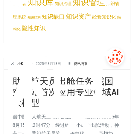
知识库
知识管理
工作者
知识管
知识治理
知识资产
知识缺口
经验知识化
理系统
结
知识结构
隐性知识
模
构化
小K
2025年8月18日
资讯与观点
助力航天员出舱任务 我国
空间站首次应用专业领域AI
大模型
据中国载人航天工程办公室消息，北京时间2025年
8月15日22时47分，经过约6.5小时的出舱活动，神
舟二十号乘组航天员陈冬、陈中瑞、王杰密切协