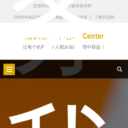
务
跳
您值得信赖的 24 小时服务提供商
转
24H学AI知识库搭建
构建个人知识体系
了解田志刚
到
内
知识管理中心KMCenter
容
让每个机构和个人都从知识管理中获益！