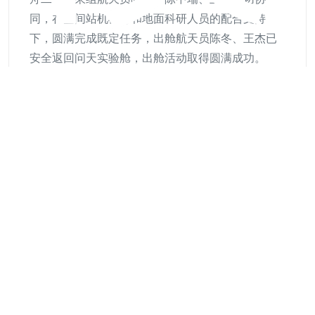
同，在空间站机械臂和地面科研人员的配合支持
下，圆满完成既定任务，出舱航天员陈冬、王杰已
安全返回问天实验舱，出舱活动取得圆满成功。
型
与以往不同的是，此次神二十乘组在开展工作时有
了一个新的助手，就是由天舟九号货运飞船搭载上
行的“悟空AI”大模型。在神二十乘组第三次出舱活动
的准备工作中，“悟空AI”大模型就发挥了辅助支撑作
用，同时它还为航天员在轨工作提供了智能化、专
业化的支持。
“悟空AI”基于国内开源模型开发，结合载人航天飞行
任务需求，采用预训练和指令微调技术，构建了专
业领域大语言模型和以航天飞行知识规范为核心的
知识库。