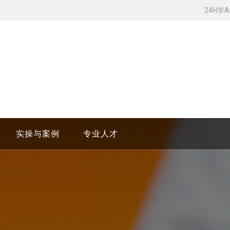
24H学
实操与案例
专业人才