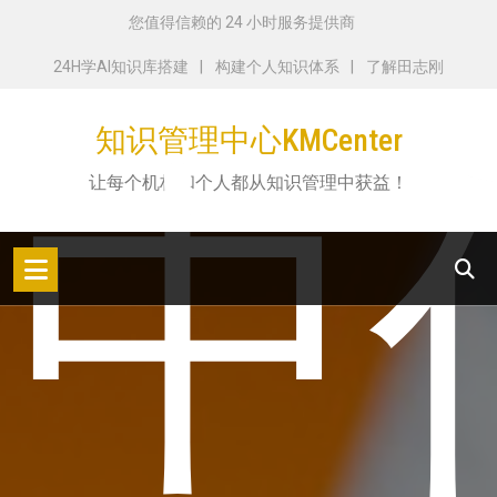
跳
您值得信赖的 24 小时服务提供商
转
24H学AI知识库搭建
构建个人知识体系
了解田志刚
到
内
知识管理中心KMCenter
中
容
让每个机构和个人都从知识管理中获益！