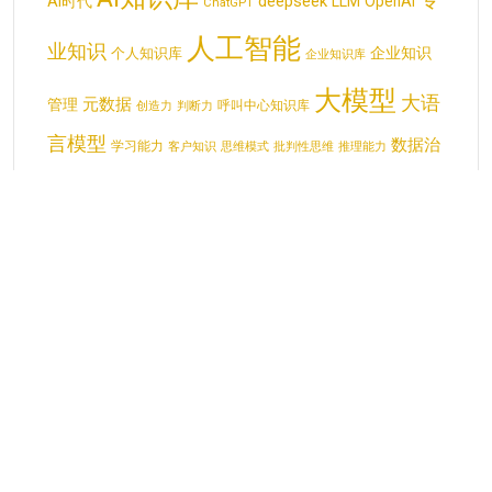
deepseek
AI时代
LLM
OpenAI
ChatGPT
人工智能
业知识
企业知识
个人知识库
企业知识库
大模型
大语
元数据
管理
呼叫中心知识库
创造力
判断力
言模型
数据治
学习能力
客户知识
思维模式
批判性思维
推理能力
智能体
理
田志刚
显性知识
生产力
数据集
机器学习
生成式AI
知识体系
知识图谱
知识共享
知识
知识分类
知识库
知识管理
工作者
知识管
知识治理
知识资产
知识缺口
经验知识化
理系统
结
知识结构
隐性知识
构化