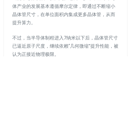
体产业的发展基本遵循摩尔定律，即通过不断缩小
晶体管尺寸，在单位面积内集成更多晶体管，从而
提升算力。
不过，当半导体制程进入7纳米以下后，晶体管尺寸
已逼近原子尺度，继续依赖“几何微缩”提升性能，被
认为正接近物理极限。
韬定律的不同之处，在于尝试以“时间微缩”替代“几
何微缩”。它的核心目标是系统性降低时间常数“韬”
（τ），通过持续压缩信号传播时延、缩短数据传输
时间，在不大幅缩小晶体管尺寸的前提下提升晶片
性能。
在6-12个月内超越身边90%人的方法论:成为
专家实操训练