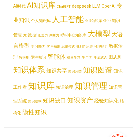
AI知识库
专
deepseek
AI时代
LLM
OpenAI
ChatGPT
人工智能
业知识
企业知识
个人知识库
企业知识库
大模型
大语
元数据
管理
呼叫中心知识库
创造力
判断力
言模型
数据治
学习能力
客户知识
思维模式
批判性思维
推理能力
智能体
理
田志刚
显性知识
生产力
数据集
机器学习
生成式AI
知识体系
知识图谱
知识共享
知识
知识分类
知识库
知识管理
工作者
知识管
知识治理
知识资产
知识缺口
经验知识化
理系统
结
知识结构
隐性知识
构化